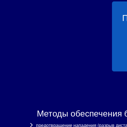
П
Методы обеспечения 
предотвращение нападения (разрыв диста