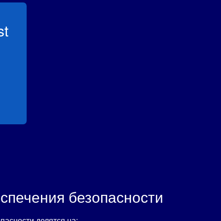
st
спечения безопасности
пасности делятся на: